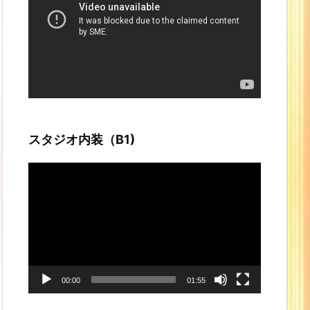
プ
レ
ー
ヤ
ー
スタジオ内装（B1)
動
画
プ
レ
ー
ヤ
ー
00:00
01:55