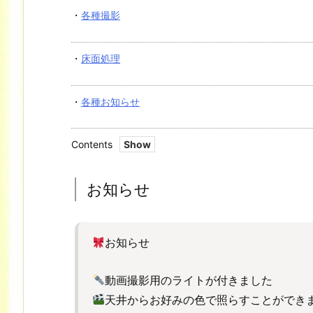
・
各種撮影
・
床面処理
・
各種お知らせ
Contents
1.
お
お知らせ
知
ら
せ
お知らせ
動画撮影用のライトが付きました
天井からお好みの色で照らすことができ