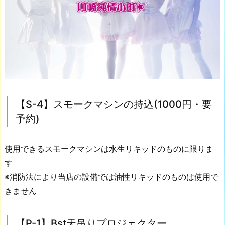
ノ
ブ
ロ
ッ
ク
(1
0
0
0
【S-4】スモークマシンの持込(1000円・要
円・
予約)
要
予
使用できるスモークマシンは水生リキッドのものに限りま
約)
す
3.
※消防法により当店の設備では油性リキッドのものは使用で
【L
-
きません
2
b】
【P-1】Bst天吊りプロジェクター