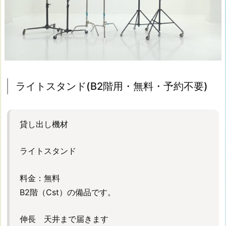
カ
ー
ペ
ッ
ト
(B
1
ライトスタンド(B2階用・無料・予約不要)
階/
1
0
貸し出し機材
0
0
ライトスタンド
円・
B
2
料金：無料
階/
B2階（Cst）の備品です。
5
0
伸長 天井まで届きます