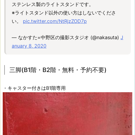
0
ステンレス製のライトスタンドです。
円・
※ライトスタンド以外の使い方はしないでくださ
要
い。
pic.twitter.com/NtRjzZOD7p
予
約)
— なかすた=中野区の撮影スタジオ (@nakasuta)
J
1
anuary 8, 2020
2.
【E
-
2】
三脚(B1階・B2階・無料・予約不要)
和
風
・キャスター付きはB1階専用
衝
立
(B
1
階/
5