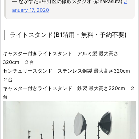
— なかすた=中野区の撮影スタジオ (@nakasuta)
J
ェ
anuary 17, 2020
ク
タ
ー
ライトスタンド(B1階用・無料・予約不要)
（床
置
キャスター付きライトスタンド アルミ製 最大高さ
き）
1
320cm ２台
1.
センチュリースタンド ステンレス鋼製 最大高さ320cm
【E
２台
-
キャスター付きライトスタンド 鉄製 最大高さ220cm ２
1】
台
ベ
ル
ギ
ー
製