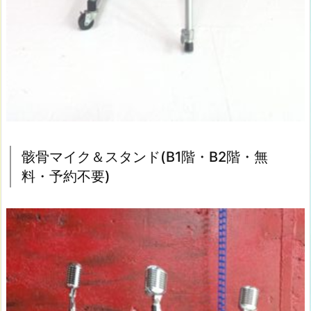
水
銀
灯
の
使
用
(無
料/
2
骸骨マイク＆スタンド(B1階・B2階・無
0
料・予約不要)
2
4
年
1
0
月
よ
り