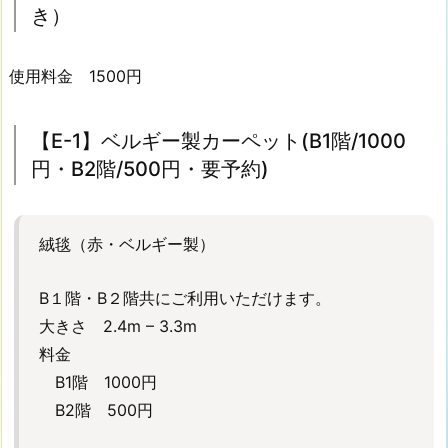
共
き）
用・
１
使用料金 1500円
台
に
つ
【E-1】ベルギー製カーペット(B1階/1000
き
円・B2階/500円・要予約)
1
0
0
絨毯（赤・ベルギー製）
0
円・
B１階・B２階共にご利用いただけます。
要
大きさ 2.4m – 3.3m
予
料金
約)
B1階 1000円
5.
B2階 500円
【S
-