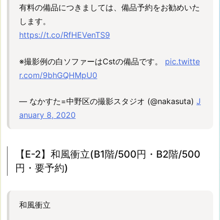
2】
有料の備品につきましては、備品予約をお勧めいた
動
します。
画
https://t.co/RfHEVenTS9
用
ス
※撮影例の白ソファーはCstの備品です。
pic.twitte
モ
r.com/9bhGQHMpU0
ー
ク
— なかすた=中野区の撮影スタジオ (@nakasuta)
J
マ
anuary 8, 2020
シ
ン
(2
【E-2】和風衝立(B1階/500円・B2階/500
0
0
円・要予約)
0
円・
B
和風衝立
1