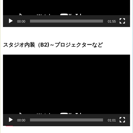
1
階・
B
00:00
01:55
2
階・
無
スタジオ内装（B2)～プロジェクターなど
料・
動
予
画
約
プ
不
レ
要)
ー
ヤ
ー
00:00
01:01