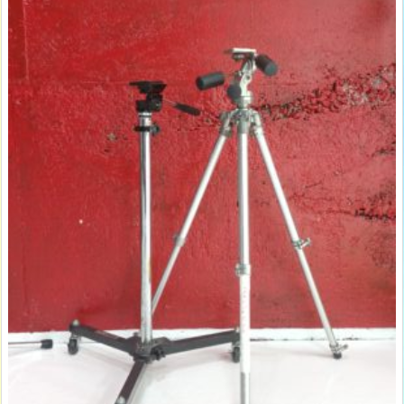
0
0
円・
B
2
階/
5
0
0
円・
要
予
約)
1
3.
B
s
t