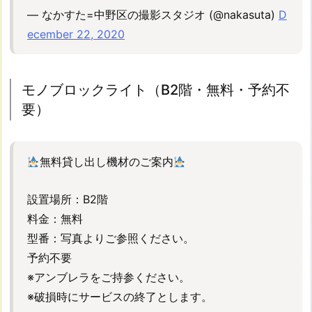
吊
— なかすた=中野区の撮影スタジオ (@nakasuta)
D
り
ecember 22, 2020
プ
ロ
ジ
モノブロックライト（B2階・無料・予約不
ェ
要）
ク
タ
ー
無料貸し出し機材のご案内
8.
【P
設置場所：B2階
-
料金：無料
2】
型番：写真よりご参照ください。
移
動
予約不要
式
※アンブレラをご持参ください。
プ
※破損時にサービスの終了とします。
ロ