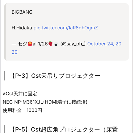
1
c】
BIGBANG
L
E
H.Hidaka
pic.twitter.com/IaR8qhOgmZ
D
ス
— セジ
a! 1/26
(@say_ph_)
October 24, 20
テ
20
ー
ジ
ラ
【P-3】Cst天吊りプロジェクター
イ
ト
(B
※Cst天井に固定
1
NEC NP-M361XJL(HDMI端子に接続済)
階・
使用料金 1000円
B
2
階
【P-5】Cst超広角プロジェクター（床置