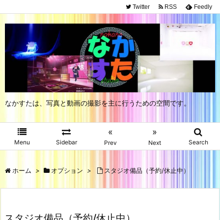
Twitter
RSS
Feedly
なかすたは、写真と動画の撮影を主に行うための空間です。
«
»
Menu
Sidebar
Search
Prev
Next
ホーム
>
オプション
>
スタジオ備品（予約/休止中）
スタジオ備品（予約/休止中）