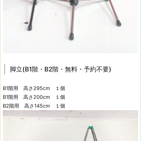
予
約
不
要）
1
5.
カ
ボ
ッ
脚立(B1階・B2階・無料・予約不要)
ク・
レ
B1階用 高さ295cm １個
フ
B1階用 高さ200cm １個
版
B2階用 高さ145cm １個
（B
1
階・
B
2