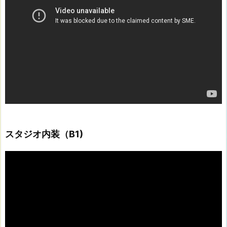
プ
ド
レ
(B
ー
1
ヤ
階・
ー
B
2
階・
無
料・
予
スタジオ内装（B1)
約
不
動
要)
画
2
プ
0.
レ
ー
脚
ヤ
立
ー
(B