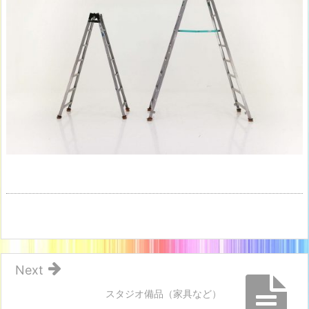
階・
無
料・
予
約
不
要）
1
6.
ラ
イ
ト
ス
タ
ン
ド
Next
(B
スタジオ備品（家具など）
1