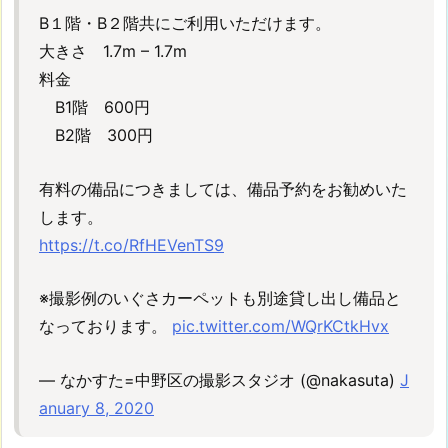
階
B１階・B２階共にご利用いただけます。
専
大きさ 1.7m – 1.7m
用・
料金
要
B1階 600円
予
B2階 300円
約)
6.
有料の備品につきましては、備品予約をお勧めいた
【S
-
します。
4】
https://t.co/RfHEVenTS9
ス
モ
※撮影例のいぐさカーペットも別途貸し出し備品と
ー
なっております。
pic.twitter.com/WQrKCtkHvx
ク
マ
— なかすた=中野区の撮影スタジオ (@nakasuta)
J
シ
anuary 8, 2020
ン
の