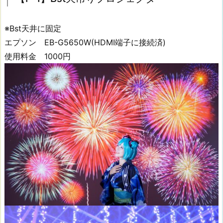
g
o
d
※Bst天井に固定
o
エプソン EB-G5650W(HDMI端子に接続済)
x
使用料金 1000円
D
P
-
4
0
0
I
I
I
モ
ノ
ブ