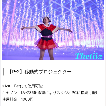
ロ
ッ
ク
(1
0
0
0
円・
要
予
約)
4.
【P-2】移動式プロジェクター
【V
-
1
※Ast・Bstにて使用可能
a/
キヤノン LV-7365(希望によりスタジオPCに接続可能)
1
使用料金 1000円
b/