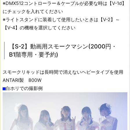
※DMX512コントローラー＆ケーブルが必要な時は【V-1d】
2
にチェックを入れてください
a】
※ライトスタンドに装着して使用したいときは【V-2】～
g
【V-4】の機種を選択してください
o
d
o
【S-2】動画用スモークマシン(2000円・
x
B1階専用・要予約)
S
K
スモークリキッドは長時間で消えないヘビータイプを使用
-
4
ANTARI製 800W
0
白ホリでの撮影例
0
I
I
モ