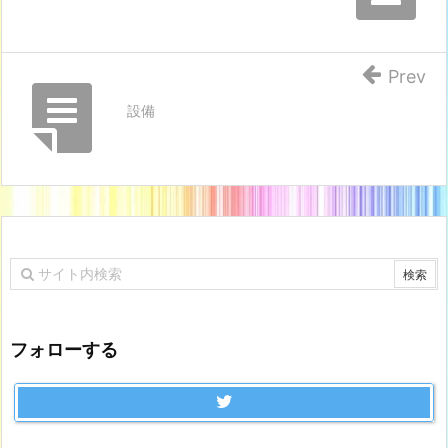
階
用・
無
Prev
料・
設備
予
約
不
要)
1
7.
ラ
イ
ト
ス
フォローする
タ
ン
ド
(B