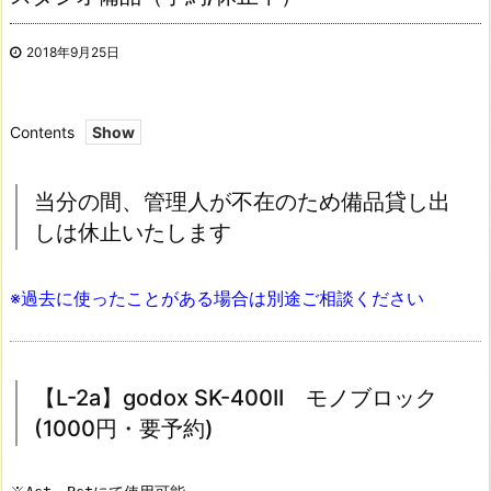
2018年9月25日
Contents
1.
当
当分の間、管理人が不在のため備品貸し出
分
しは休止いたします
の
間、
※過去に使ったことがある場合は別途ご相談ください
管
理
人
が
【L-2a】godox SK-400II モノブロック
不
(1000円・要予約)
在
の
た