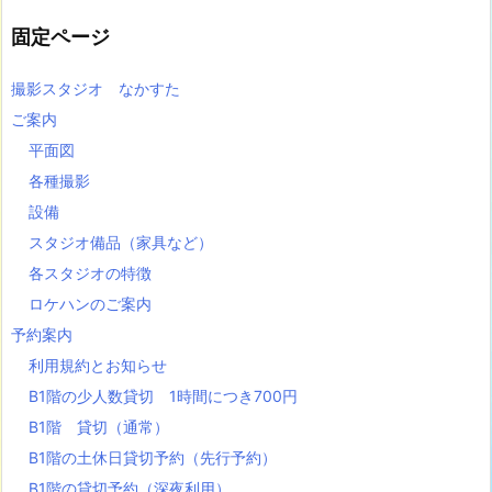
2
固定ページ
階
用・
撮影スタジオ なかすた
無
ご案内
料・
平面図
予
各種撮影
約
不
設備
要)
スタジオ備品（家具など）
1
各スタジオの特徴
8.
ロケハンのご案内
三
予約案内
脚
利用規約とお知らせ
(B
B1階の少人数貸切 1時間につき700円
1
B1階 貸切（通常）
階・
B
B1階の土休日貸切予約（先行予約）
2
B1階の貸切予約（深夜利用）