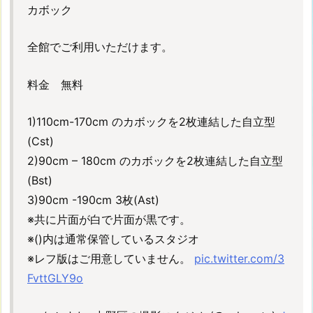
カボック
ェ
ク
全館でご利用いただけます。
タ
ー
料金 無料
1
0.
【P
1)110cm-170cm のカボックを2枚連結した自立型
-
(Cst)
5】
2)90cm – 180cm のカボックを2枚連結した自立型
C
(Bst)
s
3)90cm -190cm 3枚(Ast)
t
※共に片面が白で片面が黒です。
超
※()内は通常保管しているスタジオ
広
※レフ版はご用意していません。
pic.twitter.com/3
角
プ
FvttGLY9o
ロ
ジ