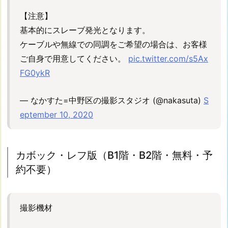
ジ
【注意】
ェ
基本的にスレーブ発光となります。
ク
ケーブルや無線での同調をご希望の場合は、お客様
タ
ご自身で用意してください。
pic.twitter.com/s5Ax
ー
FG0ykR
9.
【P
-
— なかすた=中野区の撮影スタジオ (@nakasuta)
S
3】
eptember 10, 2020
C
s
t
カボック・レフ版（B1階・B2階・無料・予
天
約不要）
吊
り
プ
撮影機材
ロ
ジ