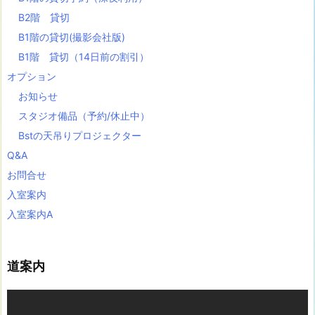
階・
B2階 貸切
無
B1階の貸切(撮影会社版)
料・
B1階 貸切（14日前の割引）
予
オプション
約
お知らせ
不
スタジオ備品（予約/休止中）
要)
Bstの天吊りプロジェクター
1
9.
Q&A
骸
お問合せ
骨
入室案内
マ
入室案内A
イ
ク
＆
道案内
ス
タ
動
画
ン