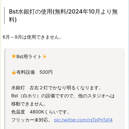
持
Bst水銀灯の使用(無料/2024年10月より無
込
料)
(1
0
0
6月～9月は使用できません。
0
円・
要
Bst用ライト
予
約)
有料設備 500円
7.
【P
水銀灯 左右２灯でかなり明るくなります。
-
Bst（白ホリ）の設備ですので、他のスタジオへは
1】
移動できません。
B
色温度 4800Kくらいです。
s
フリッカー未対応。
pic.twitter.com/rsTpPnTa14
t
天