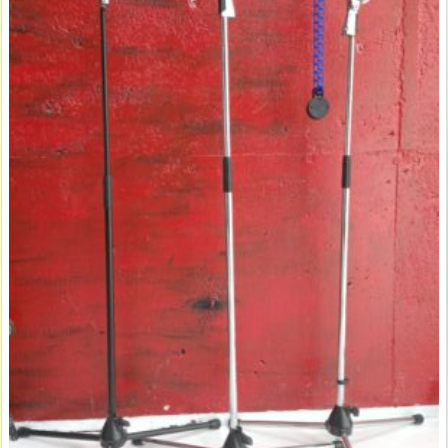
無
料)
1
4.
モ
ノ
ブ
ロ
ッ
ク
ラ
イ
ト
（B
2
階・
無
料・