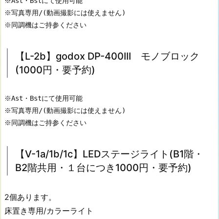
※Ast・Bstにて使用可能

め
※写真専用/(動画撮影には使えません)

備
※同調機はご持参ください
品
貸
【L-2b】godox DP-400III モノブロック
し
(1000円・要予約)
出
し
は
※Ast・Bstにて使用可能

休
※写真専用/(動画撮影には使えません)

止
※同調機はご持参ください
い
た
【V-1a/1b/1c】LEDステージライト(B1階・
し
B2階共用・１台につき1000円・要予約)
ま
す
2.
2個あります。
【L
床置き専用/カラーライト
-